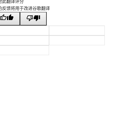
对此翻译评分
的反馈将用于改进谷歌翻译