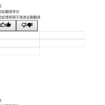
文
对此翻译评分
的反馈将用于改进谷歌翻译
文