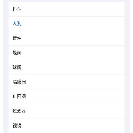
料斗
人孔
管件
蝶阀
球阀
隔膜阀
止回阀
过滤器
视镜