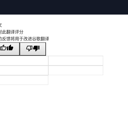
文
对此翻译评分
的反馈将用于改进谷歌翻译