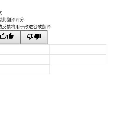
文
对此翻译评分
的反馈将用于改进谷歌翻译