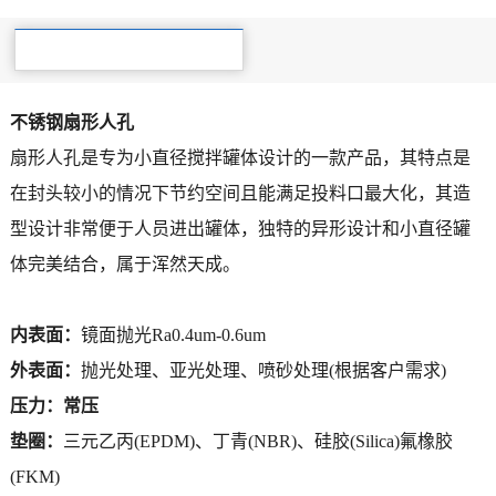
产品详细
不锈钢扇形人孔
扇形人孔是专为小直径搅拌罐体设计的一款产品，其特
点是
在封头较小的情况下节约空间且能满足投料口最大化，其造
型设计非常便于人员进出罐体，独特的异形设计和小直径罐
体完美结合，属于浑然天成。
内表面：
镜面抛光
Ra0.4um-0.6um
外表面：
抛光处理、亚光处理、喷砂处理(根据客户需求)
压力：常压
垫圈：
三元乙丙
(EPDM)
、
丁青
(NBR)、
硅胶
(Silica)
氟橡胶
(FKM)