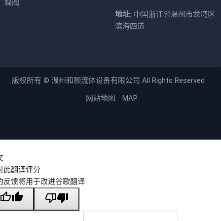
蝶阀
地址:
中国浙江省温州市龙湾区
滨海四道
版权所有 ©
温州和颐流体设备有限公司
All Rights Reserved
网站地图
MAP
文
对此翻译评分
的反馈将用于改进谷歌翻译