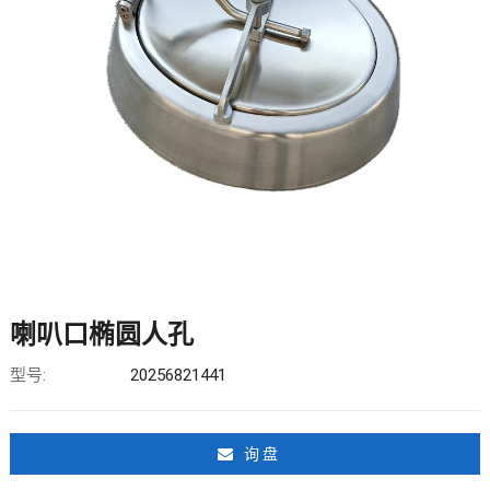
喇叭口椭圆人孔
型号:
20256821441
询 盘