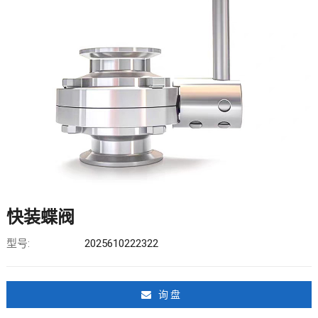
快装蝶阀
型号:
2025610222322
询 盘