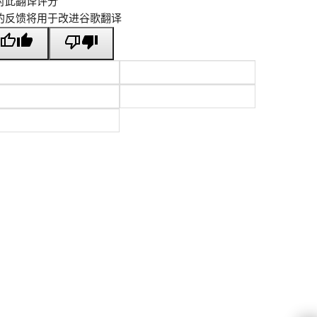
对此翻译评分
的反馈将用于改进谷歌翻译