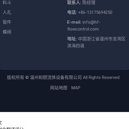
料斗
联系人:
陈经理
人孔
电话:
+86-13175694250
管件
E-mail:
info@hf-
flowcontrol.com
蝶阀
地址:
中国浙江省温州市龙湾区
滨海四道
版权所有 ©
温州和颐流体设备有限公司
All Rights Reserved
网站地图
MAP
文