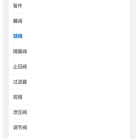
管件
蝶阀
球阀
隔膜阀
止回阀
过滤器
视镜
泄压阀
调节阀